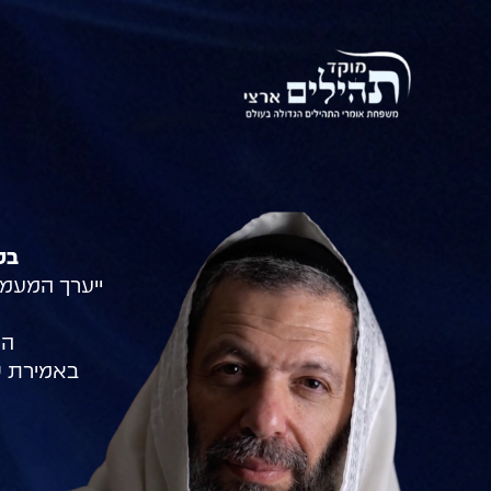
בט"ו בתמוז
ייערך המעמ
הת
באמירת כ